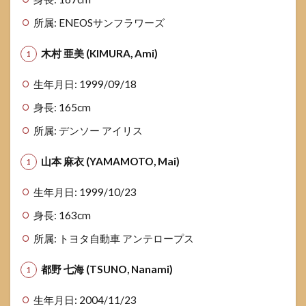
スポ
所属: ENEOSサンフラワーズ
ーツ
と勉
強の
木村 亜美 (KIMURA, Ami)
両
立：
生年月日: 1999/09/18
オン
ライ
身長: 165cm
ンス
クー
所属: デンソー アイリス
ルの
活用
山本 麻衣 (YAMAMOTO, Mai)
法
1.7.1
生年月日: 1999/10/23
オンラ
身長: 163cm
インス
クール
所属: トヨタ自動車 アンテロープス
のメリ
ット
都野 七海 (TSUNO, Nanami)
1.7.2
無料体
生年月日: 2004/11/23