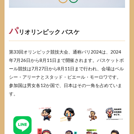
日本
バス
ケッ
トボ
ール
パ
リオリンピック バスケ
代表
チー
ムの
歴史
第33回オリンピック競技大会、通称パリ2024は、2024
1.2.1
年7月26日から8月11日まで開催されます。バスケットボ
パリオ
ール競技は7月27日から8月11日まで行われ、会場はベル
リンピ
シー・アリーナとスタッド・ピエール・モーロワです。
ック バ
スケ 日
参加国は男女各12か国で、日本はその一角を占めていま
本代表
す。
1.3
女子
日本
代表
メン
バー