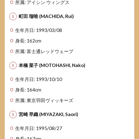
所属: アイシン ウィングス
目チー
ム
町田 瑠唯 (MACHIDA, Rui)
1.6
チケ
生年月日: 1993/03/08
ット
情報
身長: 162cm
と観
所属: 富士通レッドウェーブ
戦ガ
イド
本橋 菜子 (MOTOHASHI, Nako)
1.6.1
パリオ
生年月日: 1993/10/10
リンピ
ック バ
身長: 164cm
スケ チ
ケット
所属: 東京羽田ヴィッキーズ
1.6.2
宮崎 早織 (MIYAZAKI, Saori)
チケッ
ト購入
のコツ
生年月日: 1995/08/27
1.7
身長: 167cm