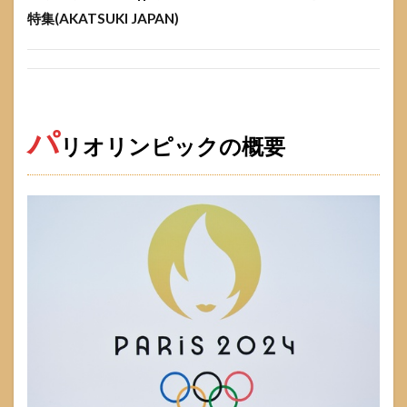
ク||女子バ
特集(AKATSUKI JAPAN)
スケットボ
ール日本代
表チーム特
集
(AKATSUKI
JAPAN)
パ
リオリンピックの概要
1.1
パリ
オリ
ンピ
ック
の概
要
1.1.1
パリオ
リンピ
ック バ
スケ
1.2
女子