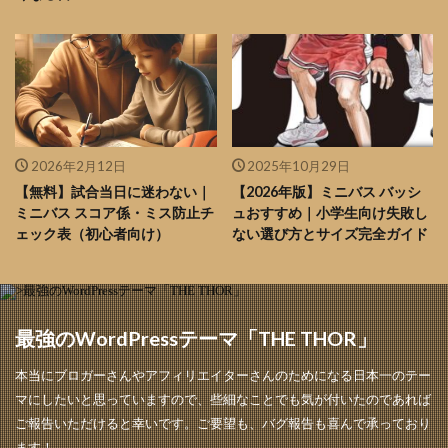
2026年2月12日
2025年10月29日
【無料】試合当日に迷わない｜
【2026年版】ミニバス バッシ
ミニバス スコア係・ミス防止チ
ュおすすめ｜小学生向け失敗し
ェック表（初心者向け）
ない選び方とサイズ完全ガイド
最強のWordPressテーマ「THE THOR」
本当にブロガーさんやアフィリエイターさんのためになる日本一のテー
マにしたいと思っていますので、些細なことでも気が付いたのであれば
ご報告いただけると幸いです。ご要望も、バグ報告も喜んで承っており
ます！