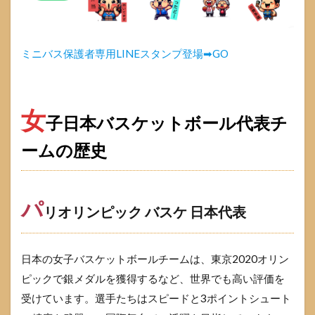
1.3.1
パリオ
リンピ
ック バ
ミニバス保護者専用LINEスタンプ登場➡GO
スケ 日
本代表
メンバ
ー
女
子日本バスケットボール代表チ
1.3.1.1
ポイント
ームの歴史
ガード
(PG)
1.3.1.2
パ
シューテ
リオリンピック バスケ 日本代表
ィングガ
ード (SG)
1.3.1.3
日本の女子バスケットボールチームは、東京2020オリン
スモール
ピックで銀メダルを獲得するなど、世界でも高い評価を
フォワー
受けています。選手たちはスピードと3ポイントシュート
ド (SF)