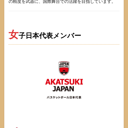
の精度を武器に、国際舞台での活躍を目指しています。
1.3.1.4
パワーフ
ォワード
(PF)
1.3.1.5
女
子日本代表メンバー
センター
(C)
1.4
試合
日程
と組
み合
わせ
1.4.1
パリオ
リンピ
ック バ
スケ 組
み合わ
せ