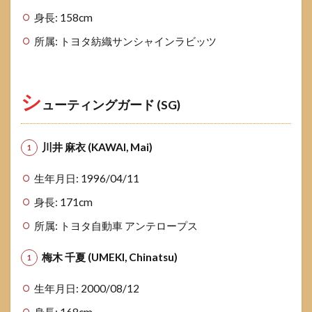
験のす
すめ
身長: 158cm
所属: トヨタ紡織サンシャインラビッツ
シ
ューティングガード (SG)
川井 麻衣 (KAWAI, Mai)
生年月日: 1996/04/11
身長: 171cm
所属: トヨタ自動車 アンテロープス
梅木 千夏 (UMEKI, Chinatsu)
生年月日: 2000/08/12
身長: 168cm