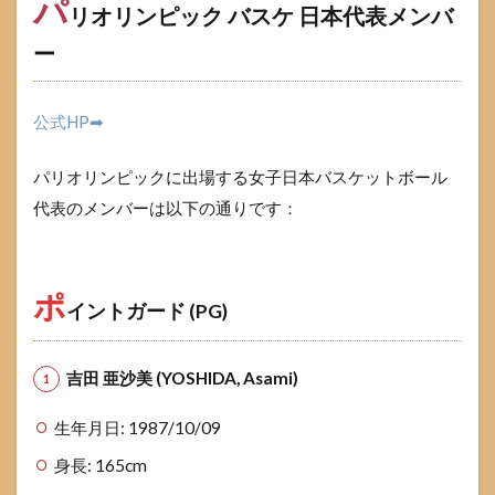
パ
リオリンピック バスケ 日本代表メンバ
1.4.2
パリオ
ー
リンピ
ック バ
スケ 日
公式HP➡
程
1.5
パリオリンピックに出場する女子日本バスケットボール
主要
対戦
代表のメンバーは以下の通りです：
国と
注目
選手
ポ
1.5.1
イントガード (PG)
パリオ
リンピ
ック バ
吉田 亜沙美 (YOSHIDA, Asami)
スケ ア
メリカ
生年月日: 1987/10/09
代表
身長: 165cm
1.5.2
他の注